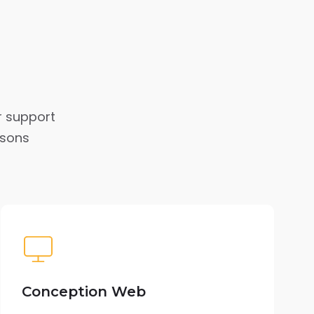
ur support
isons
Conception Web