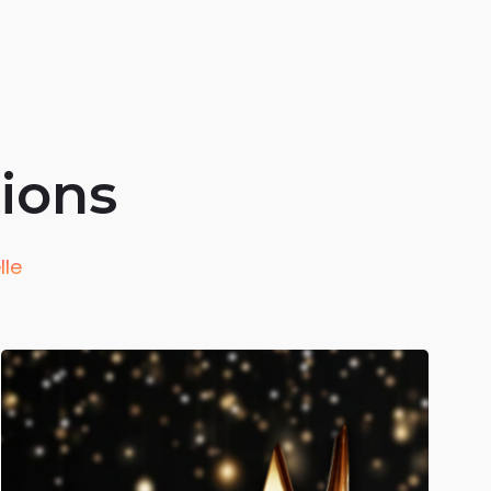
tions
lle